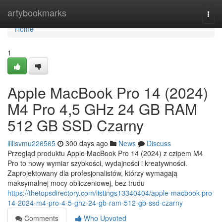
Home
artybookmarks
Togg
navi
Home
1
Apple MacBook Pro 14 (2024)
M4 Pro 4,5 GHz 24 GB RAM
512 GB SSD Czarny
lillisvmu226565
300 days ago
News
Discuss
Przegląd produktu Apple MacBook Pro 14 (2024) z czipem M4
Pro to nowy wymiar szybkości, wydajności i kreatywności.
Zaprojektowany dla profesjonalistów, którzy wymagają
maksymalnej mocy obliczeniowej, bez trudu
https://thetopsdirectory.com/listings13340404/apple-macbook-pro-
14-2024-m4-pro-4-5-ghz-24-gb-ram-512-gb-ssd-czarny
Comments
Who Upvoted