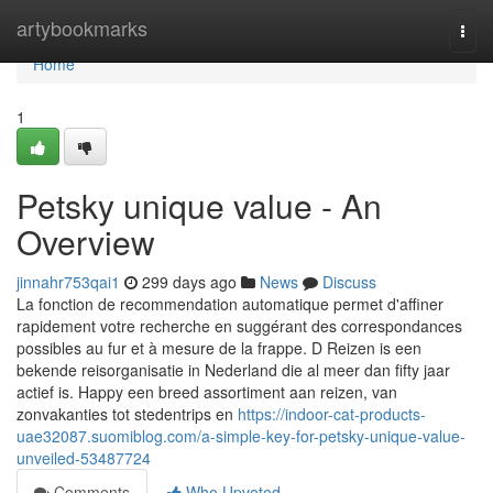
Home
artybookmarks
Togg
navi
Home
1
Petsky unique value - An
Overview
jinnahr753qai1
299 days ago
News
Discuss
La fonction de recommendation automatique permet d'affiner
rapidement votre recherche en suggérant des correspondances
possibles au fur et à mesure de la frappe. D Reizen is een
bekende reisorganisatie in Nederland die al meer dan fifty jaar
actief is. Happy een breed assortiment aan reizen, van
zonvakanties tot stedentrips en
https://indoor-cat-products-
uae32087.suomiblog.com/a-simple-key-for-petsky-unique-value-
unveiled-53487724
Comments
Who Upvoted