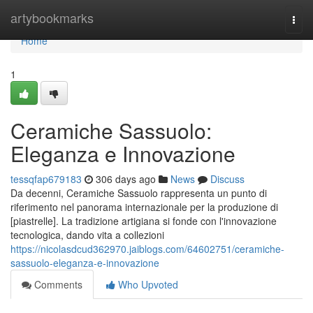
Home
artybookmarks
Togg
navi
Home
1
Ceramiche Sassuolo:
Eleganza e Innovazione
tessqfap679183
306 days ago
News
Discuss
Da decenni, Ceramiche Sassuolo rappresenta un punto di
riferimento nel panorama internazionale per la produzione di
[piastrelle]. La tradizione artigiana si fonde con l'innovazione
tecnologica, dando vita a collezioni
https://nicolasdcud362970.jaiblogs.com/64602751/ceramiche-
sassuolo-eleganza-e-innovazione
Comments
Who Upvoted