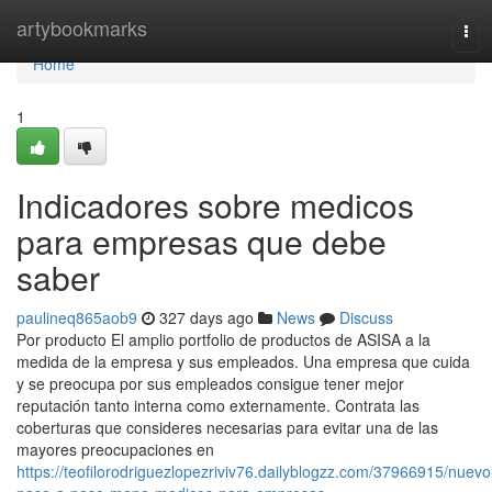
Home
artybookmarks
Tog
navi
Home
1
Indicadores sobre medicos
para empresas que debe
saber
paulineq865aob9
327 days ago
News
Discuss
Por producto El amplio portfolio de productos de ASISA a la
medida de la empresa y sus empleados. Una empresa que cuida
y se preocupa por sus empleados consigue tener mejor
reputación tanto interna como externamente. Contrata las
coberturas que consideres necesarias para evitar una de las
mayores preocupaciones en
https://teofilorodriguezlopezriviv76.dailyblogzz.com/37966915/nuevo