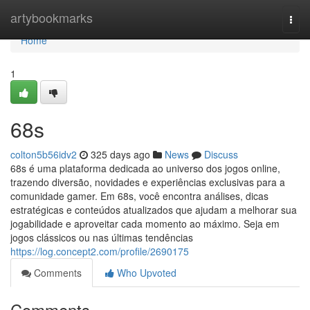
Home
artybookmarks
Togg
navi
Home
1
68s
colton5b56idv2
325 days ago
News
Discuss
68s é uma plataforma dedicada ao universo dos jogos online,
trazendo diversão, novidades e experiências exclusivas para a
comunidade gamer. Em 68s, você encontra análises, dicas
estratégicas e conteúdos atualizados que ajudam a melhorar sua
jogabilidade e aproveitar cada momento ao máximo. Seja em
jogos clássicos ou nas últimas tendências
https://log.concept2.com/profile/2690175
Comments
Who Upvoted
Comments