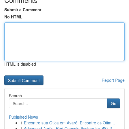
Submit a Comment
No HTML
HTML is disabled
Report Page
Search
Go
Published News
1
Encontre sua Ótica em Avaré: Encontre os Ótim...
1
Advanced Audio: Red Console System for PS4 &