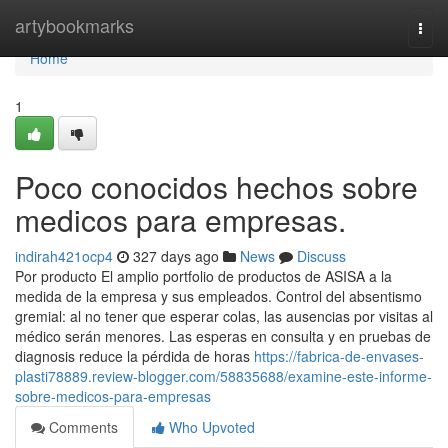
Home
artybookmarks
Togg
navi
Home
1
Poco conocidos hechos sobre
medicos para empresas.
indirah421ocp4
327 days ago
News
Discuss
Por producto El amplio portfolio de productos de ASISA a la
medida de la empresa y sus empleados. Control del absentismo
gremial: al no tener que esperar colas, las ausencias por visitas al
médico serán menores. Las esperas en consulta y en pruebas de
diagnosis reduce la pérdida de horas
https://fabrica-de-envases-
plasti78889.review-blogger.com/58835688/examine-este-informe-
sobre-medicos-para-empresas
Comments
Who Upvoted