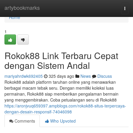
Home
artybookmarks
Togg
navi
Home
1
Rokok88 Link Terbaru Cepat
dengan Sistem Andal
mariyahrdwk692405
325 days ago
News
Discuss
Rokok88 adalah platform taruhan online yang menawarkan
berbagai macam tebak seru. Dengan memiliki koleksi luas
permainan, Rokok88 siap memberikan pengalaman bermain
yang menggembirakan. Coba petualangan seru di Rokok88
https://aronjvuq659397.ampblogs.com/rokok88-situs-terpercaya-
dengan-desain-responsif-74046098
Comments
Who Upvoted