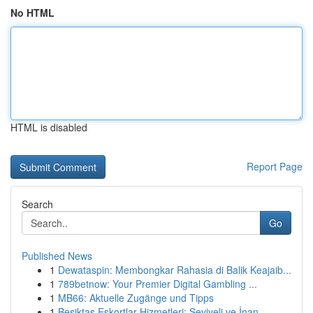
No HTML
HTML is disabled
Report Page
Search
Go
Published News
1
Dewataspin: Membongkar Rahasia di Balik Keajaib...
1
789betnow: Your Premier Digital Gambling ...
1
MB66: Aktuelle Zugänge und Tipps
1
Beşiktaş Eskortlar Hizmetleri: Seviyeli ve İnan...