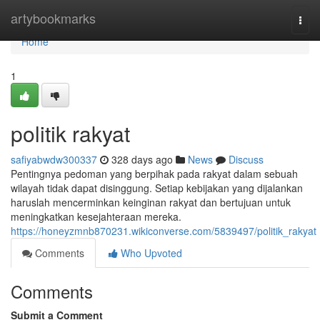
Home
artybookmarks
Togg
navi
Home
1
politik rakyat
safiyabwdw300337
328 days ago
News
Discuss
Pentingnya pedoman yang berpihak pada rakyat dalam sebuah
wilayah tidak dapat disinggung. Setiap kebijakan yang dijalankan
haruslah mencerminkan keinginan rakyat dan bertujuan untuk
meningkatkan kesejahteraan mereka.
https://honeyzmnb870231.wikiconverse.com/5839497/politik_rakyat
Comments
Who Upvoted
Comments
Submit a Comment