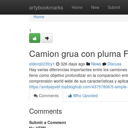
Home
artybookmarks
Home
New
Submit
Home
1
Camion grua con pluma 
elderq023fcy1
326 days ago
News
Discuss
Hay varias diferencias importantes entre los camiones 
tiene como objetivo profundizar en la comparación ent
comprensión world wide de sus características y aplicac
https://andyepvbf.topbloghub.com/43757806/5-simple
Comments
Who Upvoted
Comments
Submit a Comment