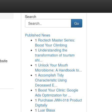
Search
Go
Published News
1
Roctech Master Series:
Boost Your Climbing
1
Understanding the
transformation of tourism
shi...
bsite
1
Unlock Your Mouth
Microbiome: A Handbook to...
1
Accomplish Tidy
Characteristic Using
Deceased E...
1
Boost Your Clinic: Google
Ads Optimization for ...
1
Purchase JWH-018 Product
Digitally
1
Luar Biasa