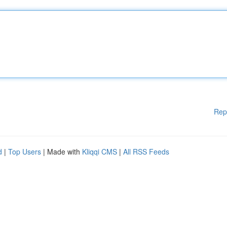
Rep
d
|
Top Users
| Made with
Kliqqi CMS
|
All RSS Feeds