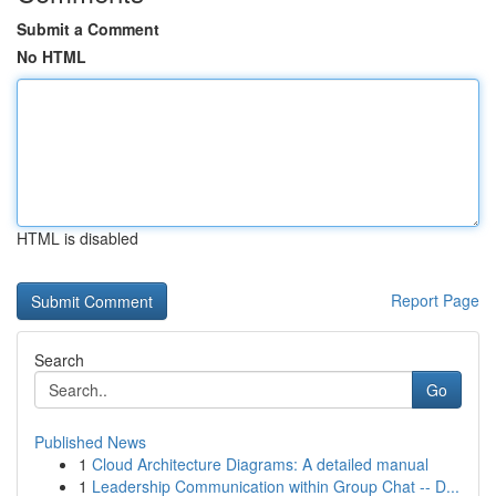
Submit a Comment
No HTML
HTML is disabled
Report Page
Search
Go
Published News
1
Cloud Architecture Diagrams: A detailed manual
1
Leadership Communication within Group Chat -- D...