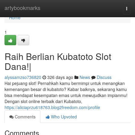
Home
artybookmarks
Togg
navi
Home
1
Raih Berlian Kubatoto Slot
Dana!|
alyssamzso736820
326 days ago
News
Discuss
Hai pejuang slot! Pernahkah kamu bermimpi untuk menangkan
kemenangan besar di kubatoto? Kabar baiknya, sekarang kamu
bisa mendapat kesempatan emas untuk mewujudkan impianmu!
Dengan slot online terbaik dari Kubatoto,
https://aliciaprzu618763.blog2freedom.com/profile
Comments
Who Upvoted
Comments