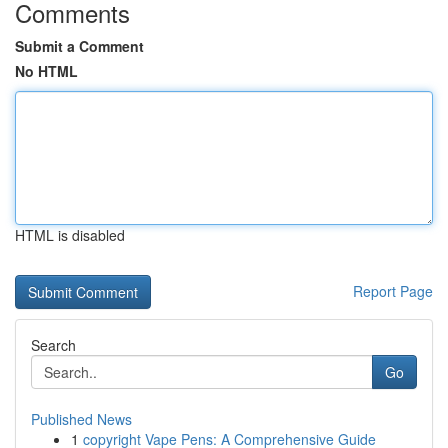
Comments
Submit a Comment
No HTML
HTML is disabled
Report Page
Search
Go
Published News
1
copyright Vape Pens: A Comprehensive Guide