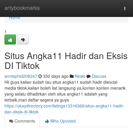
Home
artybookmarks
Togg
navi
Home
1
Situs Angka11 Hadir dan Eksis
DI Tiktok
anniephid208247
332 days ago
News
Discuss
Hii guys kalian sudah tau situs angka11 sudah hadir disocial
media tiktok,kalian boleh liat langsung ya,konten konten menarik
yang selalu dihadirkan oleh situs angka11 adalah yang
terbaik,mari daftar segera ya guys
https://okaydirectory.com/listings13316368/situs-angka11-hadir-
dan-eksis-di-tiktok
Comments
Who Upvoted