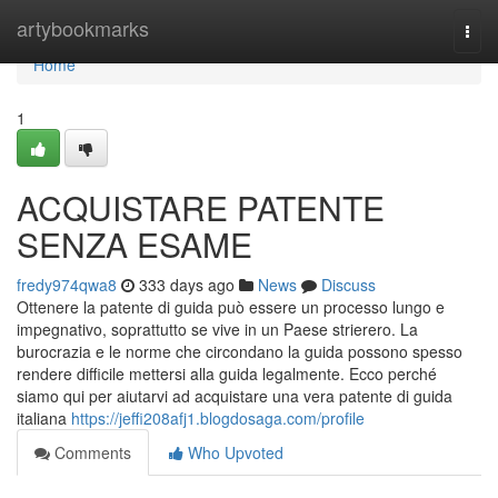
Home
artybookmarks
Togg
navi
Home
1
ACQUISTARE PATENTE
SENZA ESAME
fredy974qwa8
333 days ago
News
Discuss
Ottenere la patente di guida può essere un processo lungo e
impegnativo, soprattutto se vive in un Paese strierero. La
burocrazia e le norme che circondano la guida possono spesso
rendere difficile mettersi alla guida legalmente. Ecco perché
siamo qui per aiutarvi ad acquistare una vera patente di guida
italiana
https://jeffi208afj1.blogdosaga.com/profile
Comments
Who Upvoted