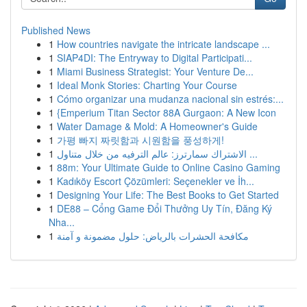
Published News
1
How countries navigate the intricate landscape ...
1
SIAP4DI: The Entryway to Digital Participati...
1
Miami Business Strategist: Your Venture De...
1
Ideal Monk Stories: Charting Your Course
1
Cómo organizar una mudanza nacional sin estrés:...
1
{Emperium Titan Sector 88A Gurgaon: A New Icon
1
Water Damage & Mold: A Homeowner's Guide
1
가평 빠지 짜릿함과 시원함을 풍성하게!
1
الاشتراك سمارترز: عالم الترفيه من خلال متناول ...
1
88m: Your Ultimate Guide to Online Casino Gaming
1
Kadıköy Escort Çözümleri: Seçenekler ve İh...
1
Designing Your Life: The Best Books to Get Started
1
DE88 – Cổng Game Đổi Thưởng Uy Tín, Đăng Ký
Nha...
1
مكافحة الحشرات بالرياض: حلول مضمونة و آمنة