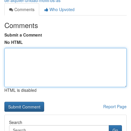
de-alquiler-unidad-móvil-bs-as
Comments
Who Upvoted
Comments
Submit a Comment
No HTML
HTML is disabled
Report Page
Search
Go