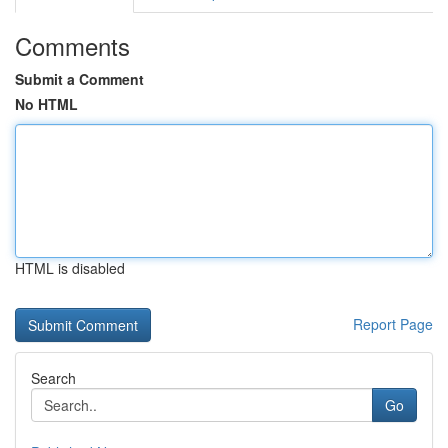
Comments
Submit a Comment
No HTML
HTML is disabled
Report Page
Search
Go