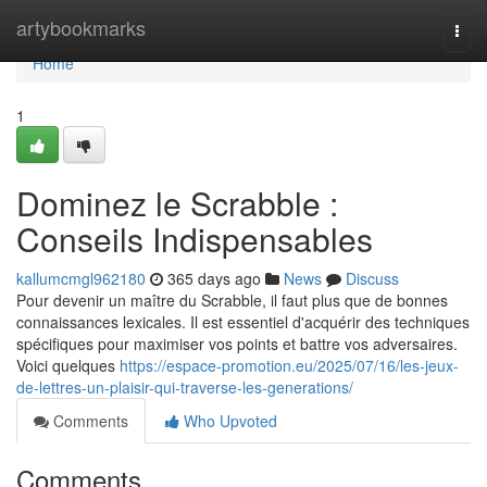
Home
artybookmarks
Togg
navi
Home
1
Dominez le Scrabble :
Conseils Indispensables
kallumcmgl962180
365 days ago
News
Discuss
Pour devenir un maître du Scrabble, il faut plus que de bonnes
connaissances lexicales. Il est essentiel d'acquérir des techniques
spécifiques pour maximiser vos points et battre vos adversaires.
Voici quelques
https://espace-promotion.eu/2025/07/16/les-jeux-
de-lettres-un-plaisir-qui-traverse-les-generations/
Comments
Who Upvoted
Comments