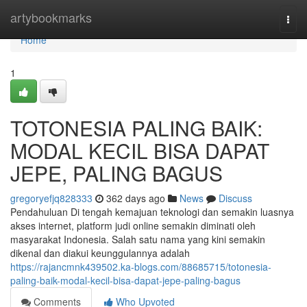
Home
artybookmarks
Togg
navi
Home
1
TOTONESIA PALING BAIK:
MODAL KECIL BISA DAPAT
JEPE, PALING BAGUS
gregoryefjq828333
362 days ago
News
Discuss
Pendahuluan Di tengah kemajuan teknologi dan semakin luasnya
akses internet, platform judi online semakin diminati oleh
masyarakat Indonesia. Salah satu nama yang kini semakin
dikenal dan diakui keunggulannya adalah
https://rajancmnk439502.ka-blogs.com/88685715/totonesia-
paling-baik-modal-kecil-bisa-dapat-jepe-paling-bagus
Comments
Who Upvoted