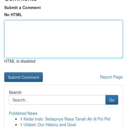
Submit a Comment
No HTML
HTML is disabled
Report Page
Search
Go
Published News
1
Kedai Indo: Sedapnya Rasa Tanah Air di Poi Pet
1
Ufabet: Our History and Goal