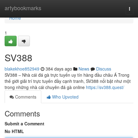
Home
artybookmarks
Togg
navi
Home
1
SV388
blakekhoe852949
384 days ago
News
Discuss
SV388 – Nhà cái đá gà trực tuyến uy tín hàng đầu châu Á Trong
thế giới giải trí trực tuyến đầy cạnh tranh, SV388 nổi bật như một
trong những nhà cái chuyên đá gà online
https://sv388.quest/
Comments
Who Upvoted
Comments
Submit a Comment
No HTML