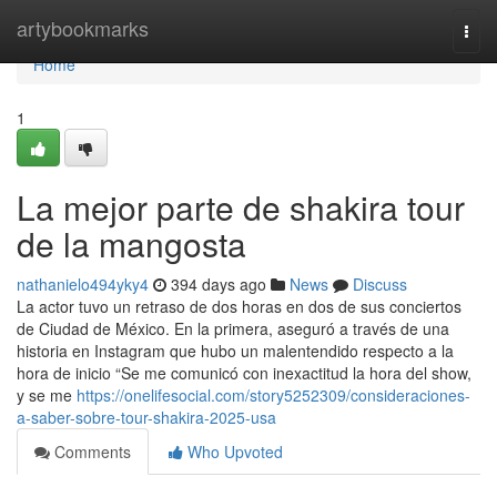
Home
artybookmarks
Togg
navi
Home
1
La mejor parte de shakira tour
de la mangosta
nathanielo494yky4
394 days ago
News
Discuss
La actor tuvo un retraso de dos horas en dos de sus conciertos
de Ciudad de México. En la primera, aseguró a través de una
historia en Instagram que hubo un malentendido respecto a la
hora de inicio “Se me comunicó con inexactitud la hora del show,
y se me
https://onelifesocial.com/story5252309/consideraciones-
a-saber-sobre-tour-shakira-2025-usa
Comments
Who Upvoted