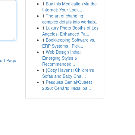
1
Buy this Medication via the
Internet: Your Look...
1
The art of changing
complex details into workab...
1
Luxury Photo Booths of Los
Angeles: Enhanced Pa...
1
Bookkeeping Software vs.
ERP Systems : Pick...
1
Web Design India:
Emerging Styles &
ort Page
Recommended...
1
{Cozy Havens: Children's
Sofas and Baby Chai...
1
Pesquisa Genial/Quaest
2026: Cenário Inicial pa...