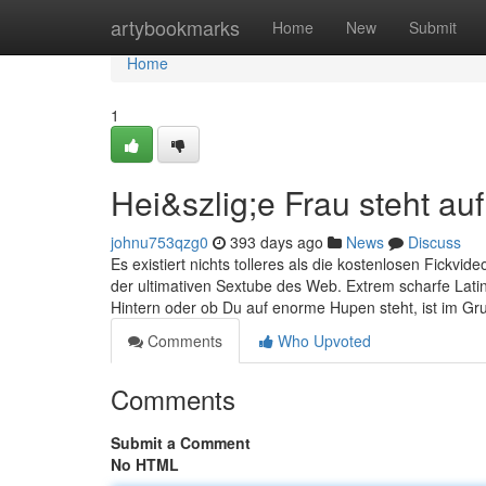
Home
artybookmarks
Home
New
Submit
Home
1
Hei&szlig;e Frau steht auf
johnu753qzg0
393 days ago
News
Discuss
Es existiert nichts tolleres als die kostenlosen Fickvi
der ultimativen Sextube des Web. Extrem scharfe Lat
Hintern oder ob Du auf enorme Hupen steht, ist im Gr
Comments
Who Upvoted
Comments
Submit a Comment
No HTML