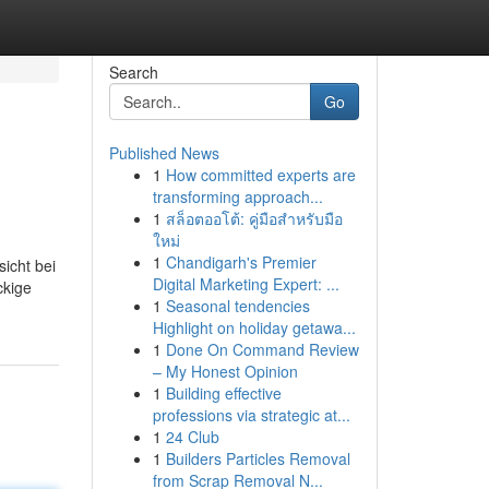
Search
Go
Published News
1
How committed experts are
transforming approach...
1
สล็อตออโต้: คู่มือสำหรับมือ
ใหม่
1
Chandigarh's Premier
sicht bei
Digital Marketing Expert: ...
ckige
1
Seasonal tendencies
Highlight on holiday getawa...
1
Done On Command Review
– My Honest Opinion
1
Building effective
professions via strategic at...
1
24 Club
1
Builders Particles Removal
from Scrap Removal N...