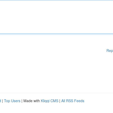
Rep
d
|
Top Users
| Made with
Kliqqi CMS
|
All RSS Feeds