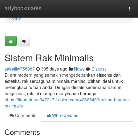
Home
artybookmarks
Togg
navi
Home
1
Sistem Rak Minimalis
sairaliiw755887
395 days ago
News
Discuss
Di era modern yang semakin mengedepankan efisiensi dan
estetika, rak serbaguna minimalis menjadi pilihan ideal untuk
melengkapi rumah Anda. Dengan desain sederhana namun
fungsional, rak ini mampu menyimpan berbagai
https://tiannafmau947217.is-blog.com/42665496/rak-serbaguna-
minimalis
Comments
Who Upvoted
Comments