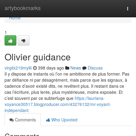
Home
artybookmarks
Togg
navi
Home
1
Olivier guidance
virgilx219myl6
398 days ago
News
Discuss
Il y dispose de instants où l’on ne ambitionne de plus former. Pas
par défiance ni par désagrément, mais parce que les signaux, à
cadence d’avoir existé dits, ne revêtent plus. Il restant dans ce
cas l’écriture, plus lente, plus mystérieuse, moins exposée. Et
c’est souvent par ce subterfuge que
https://lauriana-
voyance30517.blogproducer.com/43276132/mr-voyant-
indépendant
Comments
Who Upvoted
Comments