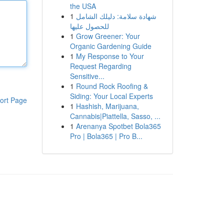
the USA
1
شهادة سلامة: دليلك الشامل
للحصول عليها
1
Grow Greener: Your
Organic Gardening Guide
1
My Response to Your
Request Regarding
Sensitive...
1
Round Rock Roofing &
Siding: Your Local Experts
ort Page
1
Hashish, Marijuana,
Cannabis|Piattella, Sasso, ...
1
Arenanya Spotbet Bola365
Pro | Bola365 | Pro B...