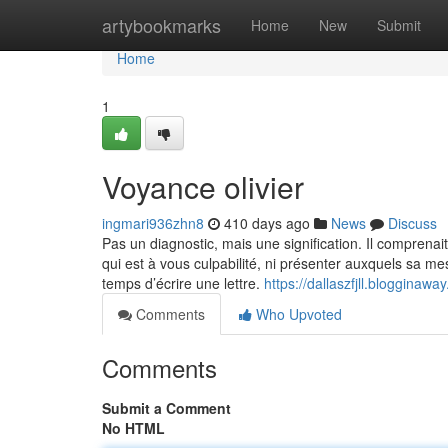
Home
artybookmarks
Home
New
Submit
Home
1
Voyance olivier
ingmari936zhn8
410 days ago
News
Discuss
Pas un diagnostic, mais une signification. Il comprenait 
qui est à vous culpabilité, ni présenter auxquels sa mess
temps d’écrire une lettre.
https://dallaszfjll.blogginaw
Comments
Who Upvoted
Comments
Submit a Comment
No HTML