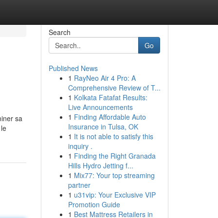
Search
Go
Published News
1
RayNeo Air 4 Pro: A
Comprehensive Review of T...
1
Kolkata Fatafat Results:
Live Announcements
1
Finding Affordable Auto
miner sa
Insurance in Tulsa, OK
 le
1
It is not able to satisfy this
inquiry .
1
Finding the Right Granada
Hills Hydro Jetting f...
1
Mix77: Your top streaming
partner
1
u31vip: Your Exclusive VIP
Promotion Guide
1
Best Mattress Retailers in