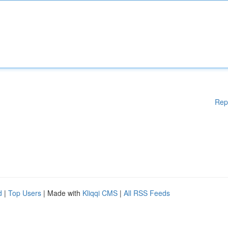
Rep
d
|
Top Users
| Made with
Kliqqi CMS
|
All RSS Feeds