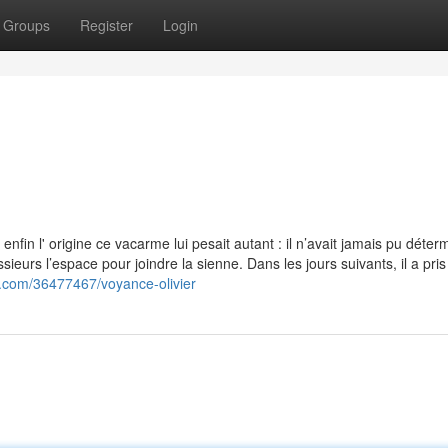
Groups
Register
Login
enfin l' origine ce vacarme lui pesait autant : il n’avait jamais pu déter
ieurs l’espace pour joindre la sienne. Dans les jours suivants, il a pris
ay.com/36477467/voyance-olivier