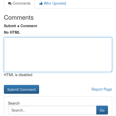
Comments
Who Upvoted
Comments
Submit a Comment
No HTML
HTML is disabled
Report Page
Search
Go