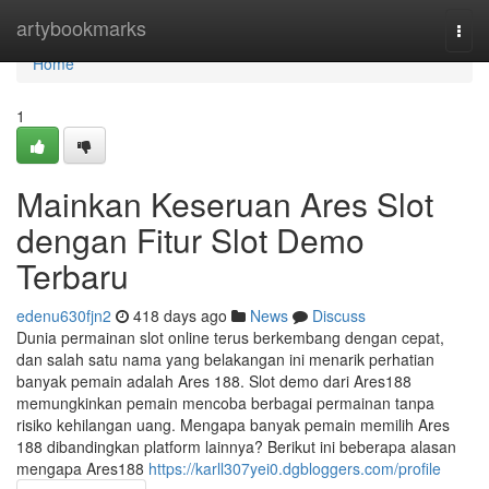
Home
artybookmarks
Togg
navi
Home
1
Mainkan Keseruan Ares Slot
dengan Fitur Slot Demo
Terbaru
edenu630fjn2
418 days ago
News
Discuss
Dunia permainan slot online terus berkembang dengan cepat,
dan salah satu nama yang belakangan ini menarik perhatian
banyak pemain adalah Ares 188. Slot demo dari Ares188
memungkinkan pemain mencoba berbagai permainan tanpa
risiko kehilangan uang. Mengapa banyak pemain memilih Ares
188 dibandingkan platform lainnya? Berikut ini beberapa alasan
mengapa Ares188
https://karll307yei0.dgbloggers.com/profile