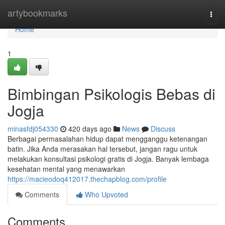
Home
artybookmarks
Togg
navi
Home
1
Bimbingan Psikologis Bebas di
Jogja
minasfdj054330
420 days ago
News
Discuss
Berbagai permasalahan hidup dapat mengganggu ketenangan
batin. Jika Anda merasakan hal tersebut, jangan ragu untuk
melakukan konsultasi psikologi gratis di Jogja. Banyak lembaga
kesehatan mental yang menawarkan
https://macieodoq412017.thechapblog.com/profile
Comments
Who Upvoted
Comments