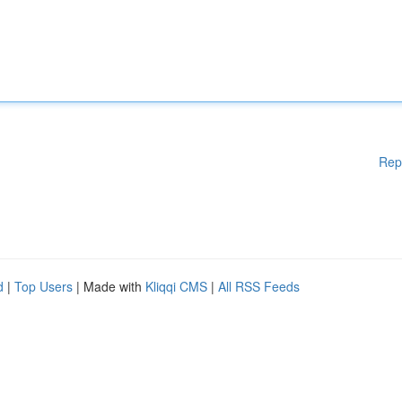
Rep
d
|
Top Users
| Made with
Kliqqi CMS
|
All RSS Feeds