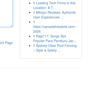
1
Leading Tech Firms in this
Location: A T...
1
Mitolyn Reviews: Authentic
User Experiences ...
1
https://canadafreeslots.com/ -
2026
1
Raja717: Surga Slot
Populer Para Pemburu Jac...
ort Page
1
Sydney Clear Pool Fencing
– Style & Safety ...