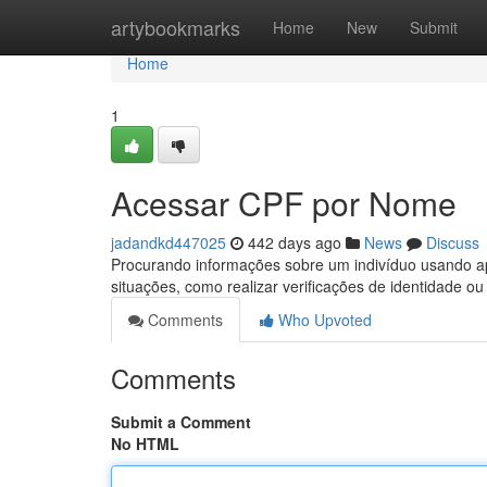
Home
artybookmarks
Home
New
Submit
Home
1
Acessar CPF por Nome
jadandkd447025
442 days ago
News
Discuss
Procurando informações sobre um indivíduo usando a
situações, como realizar verificações de identidade o
Comments
Who Upvoted
Comments
Submit a Comment
No HTML