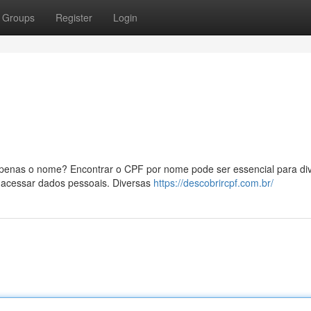
Groups
Register
Login
penas o nome? Encontrar o CPF por nome pode ser essencial para di
u acessar dados pessoais. Diversas
https://descobrircpf.com.br/