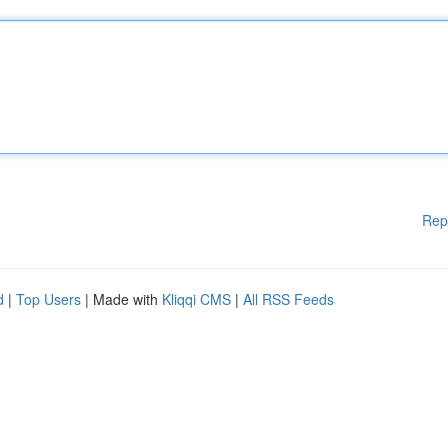
Rep
d
|
Top Users
| Made with
Kliqqi CMS
|
All RSS Feeds