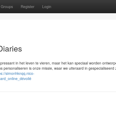
Groups
Register
Login
Diaries
​pressant in het leven te vieren, maar het kan speciaal worden ontwor
ersonaliseren is onze missie, waar we uiteraard in gespecialiseerd z
ps://simonhknqq.nico-
ard_online_dévoilé