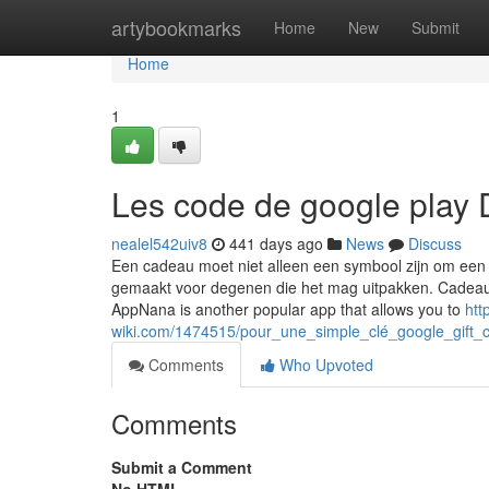
Home
artybookmarks
Home
New
Submit
Home
1
Les code de google play 
nealel542uiv8
441 days ago
News
Discuss
Een cadeau moet niet alleen een symbool zijn om een ​
gemaakt voor degenen die het mag uitpakken. Cadeaus p
AppNana is another popular app that allows you to
htt
wiki.com/1474515/pour_une_simple_clé_google_gift_c
Comments
Who Upvoted
Comments
Submit a Comment