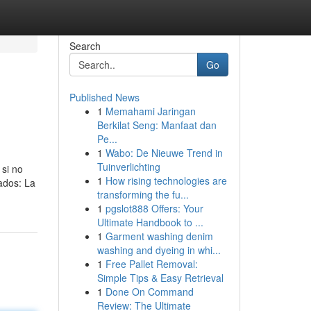
Search
Go
Published News
1
Memahami Jaringan
Berkilat Seng: Manfaat dan
Pe...
1
Wabo: De Nieuwe Trend in
Tuinverlichting
 si no
1
How rising technologies are
ados: La
transforming the fu...
1
pgslot888 Offers: Your
Ultimate Handbook to ...
1
Garment washing denim
washing and dyeing in whi...
1
Free Pallet Removal:
Simple Tips & Easy Retrieval
1
Done On Command
Review: The Ultimate