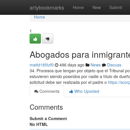
Home
artybookmarks
Home
New
Submit
Home
1
Abogados para inmigrante
mattd185tzf0
496 days ago
News
Discuss
34. Procesos que tengan por objeto que el Tribunal po
estuvieren siendo poseídos por nadie a título de dueñ
solicitud debe ser realizada por el padre o
https://sco
Comments
Who Upvoted
Comments
Submit a Comment
No HTML