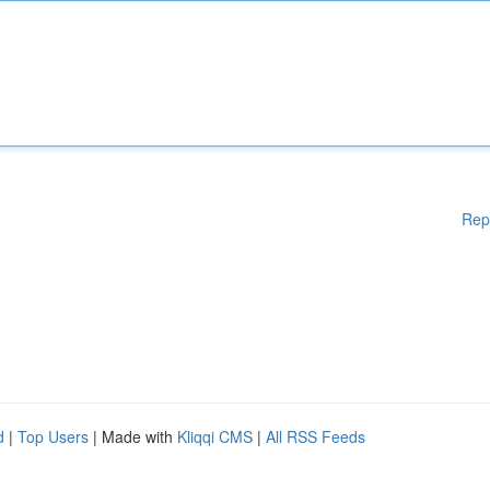
Rep
d
|
Top Users
| Made with
Kliqqi CMS
|
All RSS Feeds