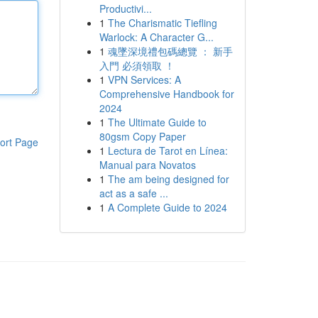
Productivi...
1
The Charismatic Tiefling
Warlock: A Character G...
1
魂墜深境禮包碼總覽 ： 新手
入門 必須領取 ！
1
VPN Services: A
Comprehensive Handbook for
2024
1
The Ultimate Guide to
80gsm Copy Paper
ort Page
1
Lectura de Tarot en Línea:
Manual para Novatos
1
The am being designed for
act as a safe ...
1
A Complete Guide to 2024