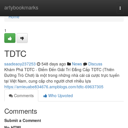
Home
artybookmarks
Togg
navi
Home
1
TDTC
saadeaoy237253
548 days ago
News
Discuss
Khám Phá TDTC - Điểm Đến Giải Trí Đẳng Cấp TDTC (Thiên
Đường Trò Chơi) là một trong những nhà cái cá cược trực tuyến
tại Việt Nam, cung cấp cho người chơi nhiều lựa
https://amieuabe834676.ampblogs.com/tdtc-69637305
Comments
Who Upvoted
Comments
Submit a Comment
No HTML