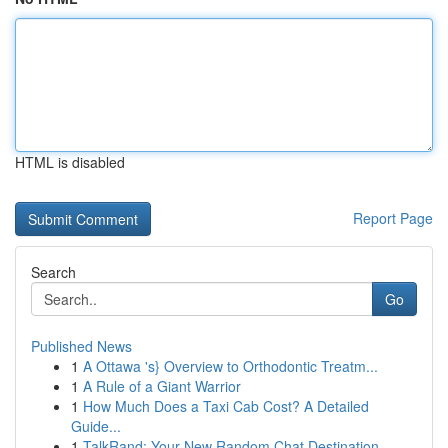
HTML is disabled
Report Page
Search
Go
Published News
1
A Ottawa 's} Overview to Orthodontic Treatm...
1
A Rule of a Giant Warrior
1
How Much Does a Taxi Cab Cost? A Detailed
Guide...
1
TalkRand: Your New Random Chat Destination