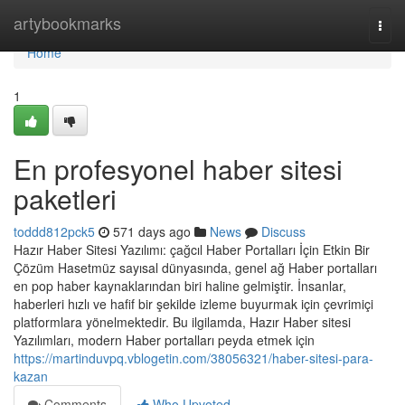
Home
artybookmarks
Togg
navi
Home
1
En profesyonel haber sitesi
paketleri
toddd812pck5
571 days ago
News
Discuss
Hazır Haber Sitesi Yazılımı: çağcıl Haber Portalları İçin Etkin Bir
Çözüm Hasetmüz sayısal dünyasında, genel ağ Haber portalları
en pop haber kaynaklarından biri haline gelmiştir. İnsanlar,
haberleri hızlı ve hafif bir şekilde izleme buyurmak için çevrimiçi
platformlara yönelmektedir. Bu ilgilamda, Hazır Haber sitesi
Yazılımları, modern Haber portalları peyda etmek için
https://martinduvpq.vblogetin.com/38056321/haber-sitesi-para-
kazan
Comments
Who Upvoted